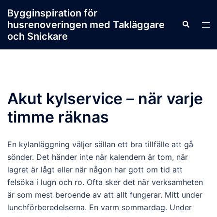
Skip
Bygginspiration för
to
husrenoveringen med Takläggare
Search
Tog
content
och Snickare
men
Akut kylservice – när varje
timme räknas
En kylanläggning väljer sällan ett bra tillfälle att gå
sönder. Det händer inte när kalendern är tom, när
lagret är lågt eller när någon har gott om tid att
felsöka i lugn och ro. Ofta sker det när verksamheten
är som mest beroende av att allt fungerar. Mitt under
lunchförberedelserna. En varm sommardag. Under