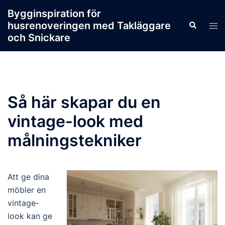
Skip
Bygginspiration för
to
husrenoveringen med Takläggare
Search
Tog
content
och Snickare
men
Så här skapar du en
vintage-look med
målningstekniker
Att ge dina
möbler en
vintage-
look kan ge