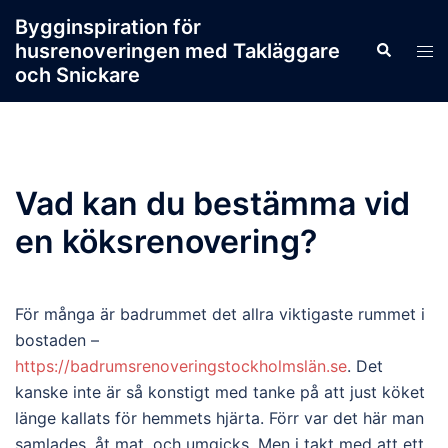
Skip
Bygginspiration för
to
husrenoveringen med Takläggare
Search
Tog
content
och Snickare
men
Vad kan du bestämma vid
en köksrenovering?
För många är badrummet det allra viktigaste rummet i
bostaden –
https://badrumsrenoveringstockholmslän.se
. Det
kanske inte är så konstigt med tanke på att just köket
länge kallats för hemmets hjärta. Förr var det här man
samlades, åt mat, och umgicks. Men i takt med att ett